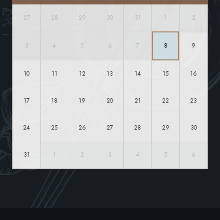
27
28
29
30
31
1
2
3
4
5
6
7
8
9
10
11
12
13
14
15
16
17
18
19
20
21
22
23
24
25
26
27
28
29
30
31
1
2
3
4
5
6