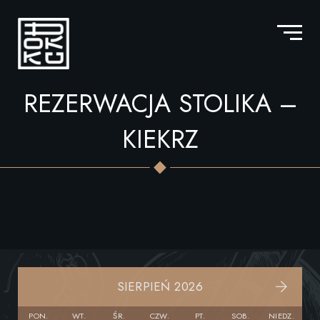
REZERWACJA STOLIKA –
KIEKRZ
SIERPIEŃ 2026
PON.
WT.
ŚR.
CZW.
PT.
SOB.
NIEDZ.