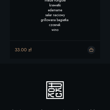
małże vongole

krewetki

edamame

seler naciowy

grillowana bagietka 

czosnek 

wino
33.00 zł
Dodaj do koszyka