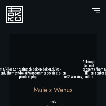
:
Attempt
to read
me/klient.dhosting.pl/dokku/dokku.pl/wp-
property
/home/
tent/themes/dokku/woocommerce/single-
on
"ID" on
conten
product.php
line
34
Warning
null in
Mule z Wenus
mule
