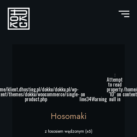
:
Attempt
to read
me/klient.dhosting.pl/dokku/dokku.pl/wp-
property
/home/
tent/themes/dokku/woocommerce/single-
on
"ID" on
conten
product.php
line
34
Warning
null in
Hosomaki
z łososiem wędzonym (x6)