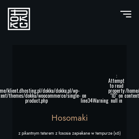
:
Attempt
to read
me/klient.dhosting.pl/dokku/dokku.pl/wp-
property
/home/
tent/themes/dokku/woocommerce/single-
on
"ID" on
conten
product.php
line
34
Warning
null in
Hosomaki
z pikantnym tatarem z łososia zapiekane w tempurze (x6)