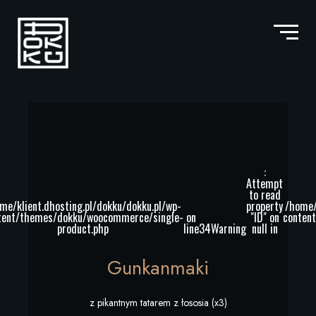
:
Attempt
to read
me/klient.dhosting.pl/dokku/dokku.pl/wp-
property
/home/
tent/themes/dokku/woocommerce/single-
on
"ID" on
conten
product.php
line
34
Warning
null in
Gunkanmaki
z pikantnym tatarem z łososia (x3)