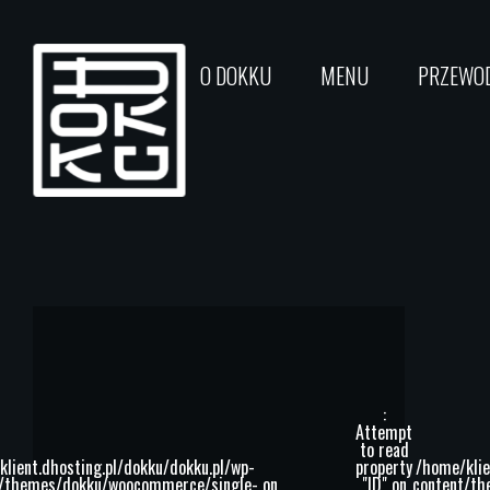
O DOKKU
MENU
PRZEWOD
:
Attempt
to read
lient.dhosting.pl/dokku/dokku.pl/wp-
property
/home/klie
t/themes/dokku/woocommerce/single-
on
"ID" on
content/t