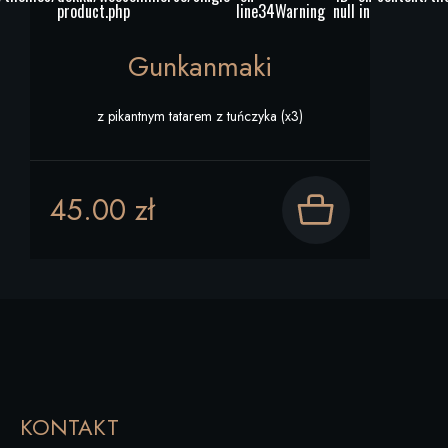
product.php
line
34
Warning
null in
Gunkanmaki
z pikantnym tatarem z tuńczyka (x3)
45.00 zł
Dodaj do
koszyka
KONTAKT