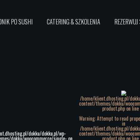
NIK PO SUSHI
CATERING & SZKOLENIA
REZERWUJ 
/home/klient.dhosting.pl/dokk
content/themes/dokku/woocom
product.php on line
Warning
: Attempt to read proper
in
/home/klient.dhosting.pl/dokk
nt.dhosting.pl/dokku/dokku.pl/wp-
content/themes/dokku/woocom
hemes/dokku/woocommerce/single-
on
product.php
on line