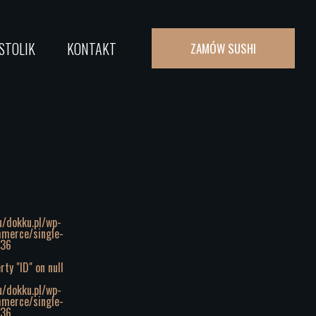
STOLIK
KONTAKT
ZAMÓW SUSHI
u/dokku.pl/wp-
merce/single-
36
ty "ID" on null
u/dokku.pl/wp-
merce/single-
36