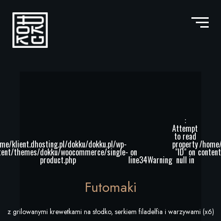
:
Attempt
to read
me/klient.dhosting.pl/dokku/dokku.pl/wp-
property
/home/
tent/themes/dokku/woocommerce/single-
on
"ID" on
conten
product.php
line
34
Warning
null in
Futomaki
z grilowanymi krewetkami na słodko, serkiem filadelfia i warzywami (x6)