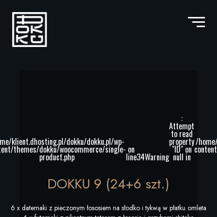
:
Attempt
to read
me/klient.dhosting.pl/dokku/dokku.pl/wp-
property
/home/
tent/themes/dokku/woocommerce/single-
on
"ID" on
conten
product.php
line
34
Warning
null in
DOKKU 9 (24+6 szt.)
6 x datemaki z pieczonym łososiem na słodko i tykwą w płatku omleta
