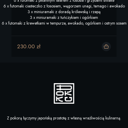
6 x futomaki z pikantnym tatarem z łososia i grzybami shitake

6 x futomaki ciasteczko z łososiem, węgorzem unagi, tamago i awokado

3 x miniuramaki z doradą królewską i rzepą

3 x miniuramaki z tuńczykiem i ogórkiem

6 x futomaki z krewetkami w tempurze, awokado, ogórkiem i ostrym sosem
230.00 zł
Dodaj do koszyka
Z pokorą łączymy japońską prostotę z własną wrażliwością kulinarną.