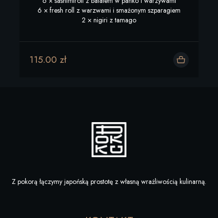
6 × sashimiroll z batatem w panko i warzywami

6 × fresh roll z warzwami i smażonym szparagiem

2 × nigiri z tamago
115.00 zł
Dodaj do koszyka
Z pokorą łączymy japońską prostotę z własną wrażliwością kulinarną.